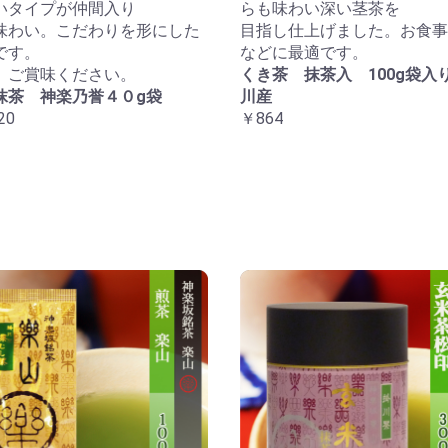
いタイプが仲間入り
らも味わい深い茎茶を
味わい。こだわりを形にした
目指し仕上げました。お食事
です。
などに最適です。
、ご賞味ください。
くき茶 抹茶入 100g袋入
抹茶 神楽乃誉４０g袋
川産
20
￥864