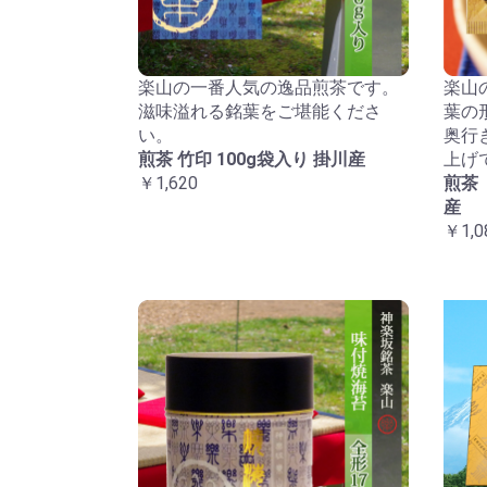
楽山の一番人気の逸品煎茶です。
楽山
滋味溢れる銘葉をご堪能くださ
葉の
い。
奥行
煎茶 竹印 100g袋入り 掛川産
上げ
￥1,620
煎茶
産
￥1,0