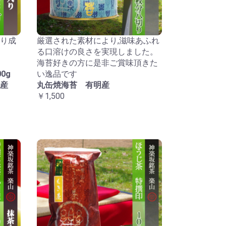
り成
厳選された素材により,滋味あふれ
る口溶けの良さを実現しました。
海苔好きの方に是非ご賞味頂きた
0g
い逸品です
産
丸缶焼海苔 有明産
￥1,500