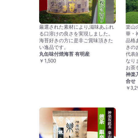
厳選された素材により,滋味あふれ
楽山
る口溶けの良さを実現しました。
華・
海苔好きの方に是非ご賞味頂きた
品格
い逸品です。
きの
丸缶味付焼海苔 有明産
代表
￥1,500
なり
お茶
神楽
合せ
￥3,2