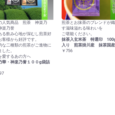
の人気商品 煎茶 神楽乃
煎茶とお抹茶のブレンドが織
神楽乃誉
す滋味溢れる味わいを
ある飲み心地が深むし煎茶好
ご堪能ください。
お客様から好評です。
抹茶入玄米茶 特選印 100
的な二種類の煎茶がご進物に
入り 煎茶掛川産 抹茶国産
ました。
￥756
を愛するあの方へ
乃華・神楽乃誉１００g袋詰
97