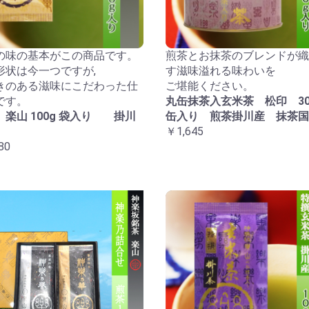
の味の基本がこの商品です。
煎茶とお抹茶のブレンドが織
形状は今一つですが,
す滋味溢れる味わいを
きのある滋味にこだわった仕
ご堪能ください。
です。
丸缶抹茶入玄米茶 松印 30
 楽山 100g 袋入り 掛川
缶入り 煎茶掛川産 抹茶国
￥1,645
80