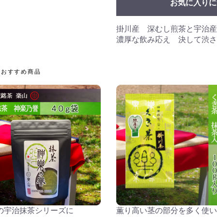
お気に入りに
掛川産 深むし煎茶と宇治産
濃厚な飲み応え 決して渋さ
おすすめ商品
の宇治抹茶シリーズに
薫り高い茎の部分を多く使い