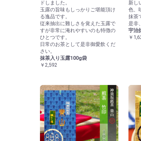
ドしました。
新し
玉露の旨味もしっかりご堪能頂け
色、
る逸品です。
抹茶
従来抽出に難しさを覚えた玉露で
是非
すが非常に淹れやすいのも特徴の
宇治
ひとつです。
￥1,6
日常のお茶として是非御愛飲くだ
さい。
抹茶入り玉露100g袋
￥2,592