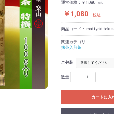
通常価格：
￥1,080
税込
￥1,080
税込
商品コード：
mattyairi toku
関連カテゴリ
抹茶入煎茶
ご包装
数量
カートに入