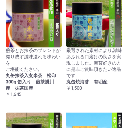
煎茶とお抹茶のブレンドが
厳選された素材により,滋味
織り成す滋味溢れる味わい
あふれる口溶けの良さを実
を
現しました。海苔好きの方
ご堪能ください。
に是非ご賞味頂きたい逸品
丸缶抹茶入玄米茶 松印
です
300g 缶入り 煎茶掛川
丸缶焼海苔 有明産
産 抹茶国産
￥1,500
￥1,645