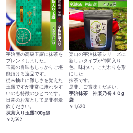
宇治産の高級玉露に抹茶を
楽山の宇治抹茶シリーズに
ブレンドしました。
新しいタイプが仲間入り
玉露の旨味もしっかりご堪
色、味わい。こだわりを形
能頂ける逸品です。
にした
従来抽出に難しさを覚えた
抹茶です。
玉露ですが非常に淹れやす
是非、ご賞味ください。
いのも特徴のひとつです。
宇治抹茶 神楽乃誉４０g
日常のお茶として是非御愛
袋
飲ください。
￥1,620
抹茶入り玉露100g袋
￥2,592