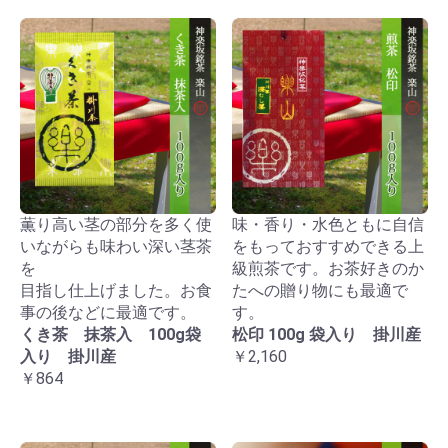
薫り高い茎の部分を多く使
味・香り・水色ともに自信
いながらも味わい深い茎茶
をもっておすすめできる上
を
級煎茶です。お茶好きのか
目指し仕上げました。お食
たへの贈り物にも最適で
事の後などに最適です。
す。
くき茶 抹茶入 100g袋
松印 100g 袋入り 掛川産
入り 掛川産
￥2,160
￥864