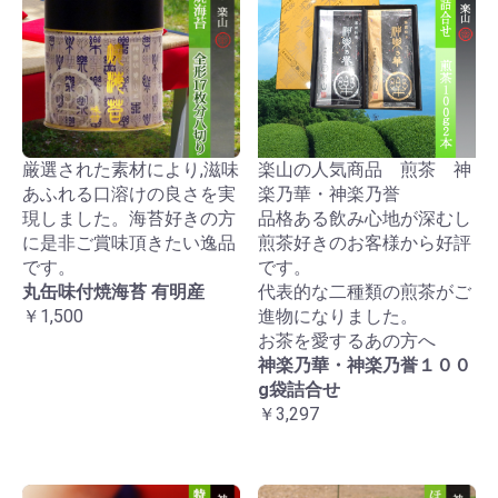
厳選された素材により,滋味
楽山の人気商品 煎茶 神
あふれる口溶けの良さを実
楽乃華・神楽乃誉
現しました。海苔好きの方
品格ある飲み心地が深むし
に是非ご賞味頂きたい逸品
煎茶好きのお客様から好評
です。
です。
丸缶味付焼海苔 有明産
代表的な二種類の煎茶がご
￥1,500
進物になりました。
お茶を愛するあの方へ
神楽乃華・神楽乃誉１００
g袋詰合せ
￥3,297