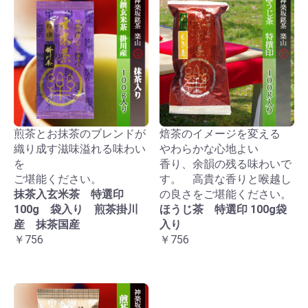
煎茶とお抹茶のブレンドが
焙茶のイメージを変える
織り成す滋味溢れる味わい
やわらかな心地よい
を
香り、余韻の残る味わいで
ご堪能ください。
す。 高貴な香りと喉越し
抹茶入玄米茶 特選印
の良さをご堪能ください。
100g 袋入り 煎茶掛川
ほうじ茶 特選印 100g袋
産 抹茶国産
入り
￥756
￥756