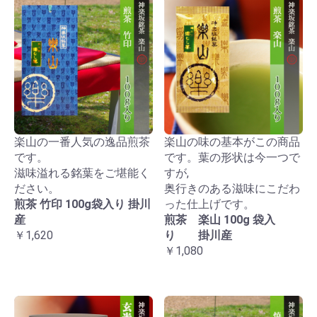
楽山の一番人気の逸品煎茶
楽山の味の基本がこの商品
です。
です。葉の形状は今一つで
滋味溢れる銘葉をご堪能く
すが,
ださい。
奥行きのある滋味にこだわ
煎茶 竹印 100g袋入り 掛川
った仕上げです。
産
煎茶 楽山 100g 袋入
￥1,620
り 掛川産
￥1,080