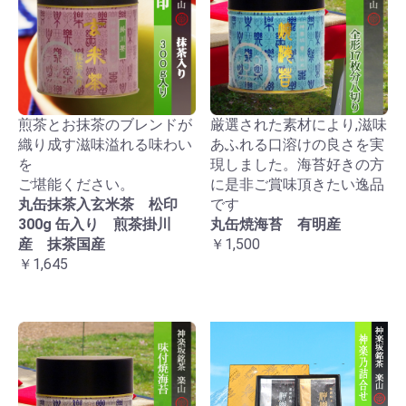
煎茶とお抹茶のブレンドが
厳選された素材により,滋味
織り成す滋味溢れる味わい
あふれる口溶けの良さを実
を
現しました。海苔好きの方
ご堪能ください。
に是非ご賞味頂きたい逸品
丸缶抹茶入玄米茶 松印
です
300g 缶入り 煎茶掛川
丸缶焼海苔 有明産
産 抹茶国産
￥1,500
￥1,645