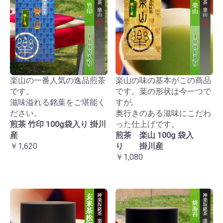
楽山の一番人気の逸品煎茶
楽山の味の基本がこの商品
です。
です。葉の形状は今一つで
滋味溢れる銘葉をご堪能く
すが,
ださい。
奥行きのある滋味にこだわ
煎茶 竹印 100g袋入り 掛川
った仕上げです。
産
煎茶 楽山 100g 袋入
￥1,620
り 掛川産
￥1,080