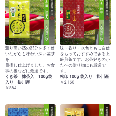
薫り高い茎の部分を多く使
味・香り・水色ともに自信
いながらも味わい深い茎茶
をもっておすすめできる上
を
級煎茶です。お茶好きのか
目指し仕上げました。お食
たへの贈り物にも最適で
事の後などに最適です。
す。
くき茶 抹茶入 100g袋
松印 100g 袋入り 掛川産
入り 掛川産
￥2,160
￥864