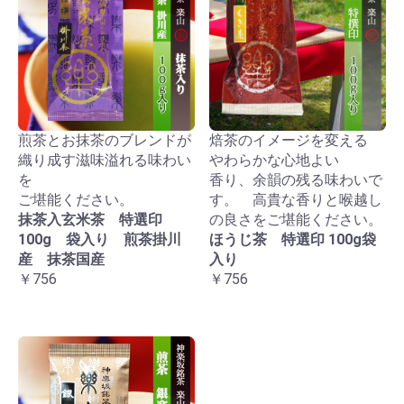
煎茶とお抹茶のブレンドが
焙茶のイメージを変える
織り成す滋味溢れる味わい
やわらかな心地よい
を
香り、余韻の残る味わいで
ご堪能ください。
す。 高貴な香りと喉越し
抹茶入玄米茶 特選印
の良さをご堪能ください。
100g 袋入り 煎茶掛川
ほうじ茶 特選印 100g袋
産 抹茶国産
入り
￥756
￥756