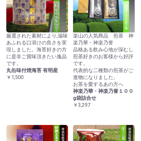
厳選された素材により,滋味
楽山の人気商品 煎茶 神
あふれる口溶けの良さを実
楽乃華・神楽乃誉
現しました。海苔好きの方
品格ある飲み心地が深むし
に是非ご賞味頂きたい逸品
煎茶好きのお客様から好評
です。
です。
丸缶味付焼海苔 有明産
代表的な二種類の煎茶がご
￥1,500
進物になりました。
お茶を愛するあの方へ
神楽乃華・神楽乃誉１００
g袋詰合せ
￥3,297