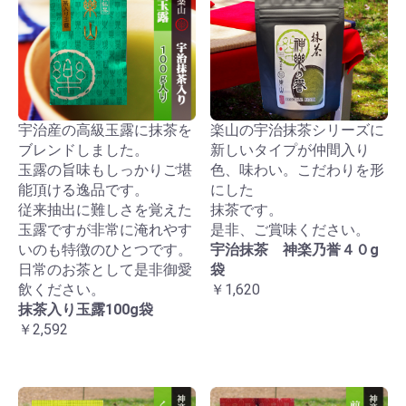
宇治産の高級玉露に抹茶を
楽山の宇治抹茶シリーズに
ブレンドしました。
新しいタイプが仲間入り
玉露の旨味もしっかりご堪
色、味わい。こだわりを形
能頂ける逸品です。
にした
従来抽出に難しさを覚えた
抹茶です。
玉露ですが非常に淹れやす
是非、ご賞味ください。
いのも特徴のひとつです。
宇治抹茶 神楽乃誉４０g
日常のお茶として是非御愛
袋
飲ください。
￥1,620
抹茶入り玉露100g袋
￥2,592