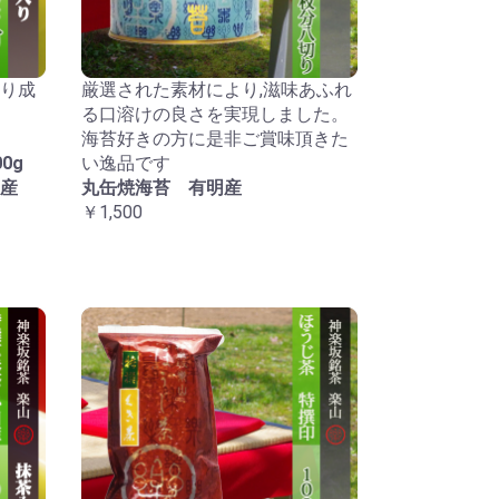
り成
厳選された素材により,滋味あふれ
る口溶けの良さを実現しました。
海苔好きの方に是非ご賞味頂きた
0g
い逸品です
産
丸缶焼海苔 有明産
￥1,500