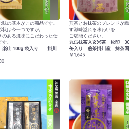
の味の基本がこの商品です。
煎茶とお抹茶のブレンドが織
形状は今一つですが,
す滋味溢れる味わいを
きのある滋味にこだわった仕
ご堪能ください。
です。
丸缶抹茶入玄米茶 松印 30
 楽山 100g 袋入り 掛川
缶入り 煎茶掛川産 抹茶国
￥1,645
80