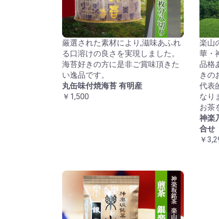
厳選された素材により,滋味あふれ
楽山
る口溶けの良さを実現しました。
華・
海苔好きの方に是非ご賞味頂きた
品格
い逸品です。
きの
丸缶味付焼海苔 有明産
代表
￥1,500
なり
お茶
神楽
合せ
￥3,2