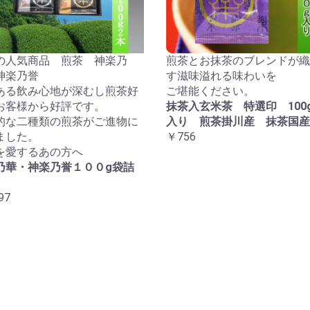
の人気商品 煎茶 神楽乃
煎茶とお抹茶のブレンドが織
神楽乃誉
す滋味溢れる味わいを
ある飲み心地が深むし煎茶好
ご堪能ください。
お客様から好評です。
抹茶入玄米茶 特選印 100
的な二種類の煎茶がご進物に
入り 煎茶掛川産 抹茶国産
ました。
￥756
を愛するあの方へ
乃華・神楽乃誉１００g袋詰
97