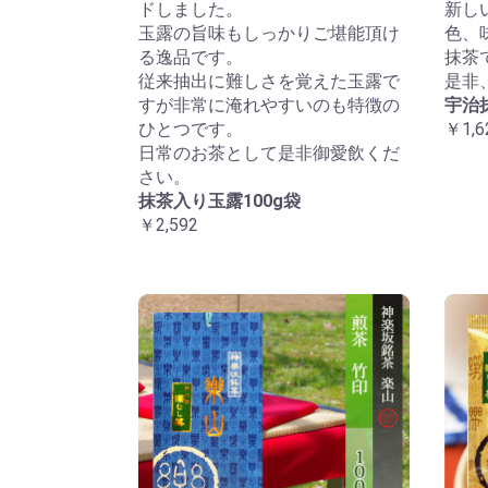
ドしました。
新し
玉露の旨味もしっかりご堪能頂け
色、
る逸品です。
抹茶
従来抽出に難しさを覚えた玉露で
是非
すが非常に淹れやすいのも特徴の
宇治
ひとつです。
￥1,6
日常のお茶として是非御愛飲くだ
さい。
抹茶入り玉露100g袋
￥2,592