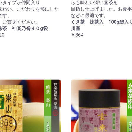
いタイプが仲間入り
らも味わい深い茎茶を
味わい。こだわりを形にした
目指し仕上げました。お食事
です。
などに最適です。
、ご賞味ください。
くき茶 抹茶入 100g袋入
抹茶 神楽乃誉４０g袋
川産
20
￥864