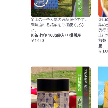
楽山の一番人気の逸品煎茶です。
楽山
滋味溢れる銘葉をご堪能くださ
葉の
い。
奥行
煎茶 竹印 100g袋入り 掛川産
上げ
￥1,620
煎茶
産
￥1,0