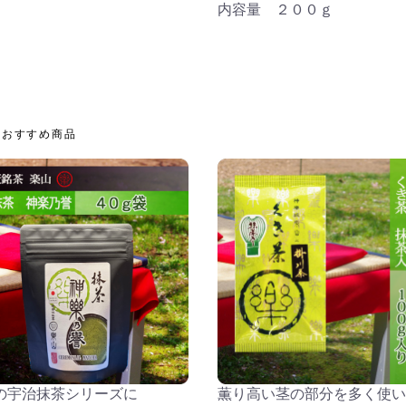
内容量 ２００ｇ
おすすめ商品
の宇治抹茶シリーズに
薫り高い茎の部分を多く使い