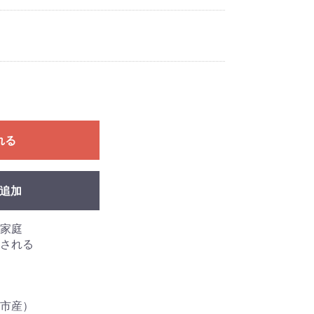
れる
追加
家庭
される
市産）