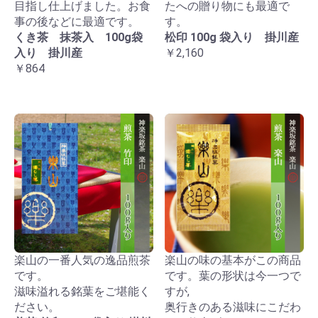
目指し仕上げました。お食
たへの贈り物にも最適で
事の後などに最適です。
す。
くき茶 抹茶入 100g袋
松印 100g 袋入り 掛川産
入り 掛川産
￥2,160
￥864
楽山の一番人気の逸品煎茶
楽山の味の基本がこの商品
です。
です。葉の形状は今一つで
滋味溢れる銘葉をご堪能く
すが,
ださい。
奥行きのある滋味にこだわ