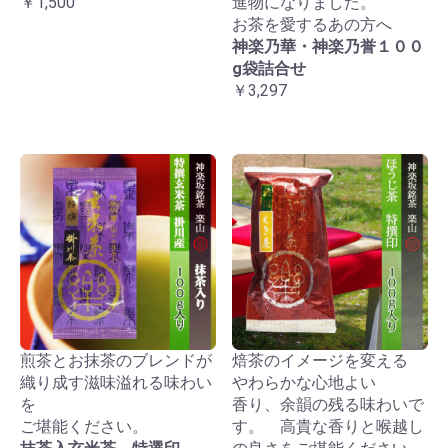
￥1,500
進物になりました。
お茶を愛するあの方へ
神楽乃華・神楽乃誉１００
g袋詰合せ
￥3,297
煎茶とお抹茶のブレンドが
焙茶のイメージを変える
織り成す滋味溢れる味わい
やわらかな心地よい
を
香り、余韻の残る味わいで
ご堪能ください。
す。 高貴な香りと喉越し