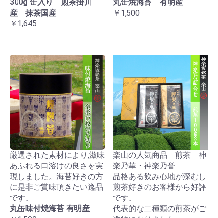
300g 缶入り 煎茶掛川
丸缶焼海苔 有明産
産 抹茶国産
￥1,500
￥1,645
厳選された素材により,滋味
楽山の人気商品 煎茶 神
あふれる口溶けの良さを実
楽乃華・神楽乃誉
現しました。海苔好きの方
品格ある飲み心地が深むし
に是非ご賞味頂きたい逸品
煎茶好きのお客様から好評
です。
です。
丸缶味付焼海苔 有明産
代表的な二種類の煎茶がご