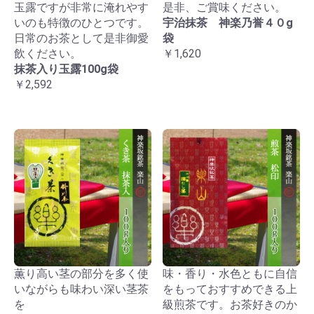
玉露ですが非常に淹れやす
是非、ご賞味ください。
いのも特徴のひとつです。
宇治抹茶 神楽乃誉４０g
日常のお茶として是非御愛
袋
飲ください。
￥1,620
抹茶入り玉露100g袋
￥2,592
薫り高い茎の部分を多く使
味・香り・水色ともに自信
いながらも味わい深い茎茶
をもっておすすめできる上
を
級煎茶です。お茶好きのか