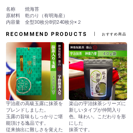
名称 焼海苔
原材料 乾のり（有明海産）
内容量 全型30枚分8切240枚分×２
RECOMMEND PRODUCTS
おすすめ商品
宇治産の高級玉露に抹茶を
楽山の宇治抹茶シリーズに
ブレンドしました。
新しいタイプが仲間入り
玉露の旨味もしっかりご堪
色、味わい。こだわりを形
能頂ける逸品です。
にした
従来抽出に難しさを覚えた
抹茶です。