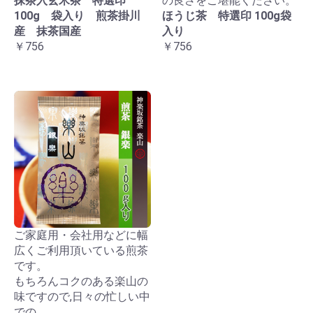
抹茶入玄米茶 特選印
の良さをご堪能ください。
100g 袋入り 煎茶掛川
ほうじ茶 特選印 100g袋
産 抹茶国産
入り
￥756
￥756
ご家庭用・会社用などに幅
広くご利用頂いている煎茶
です。
もちろんコクのある楽山の
味ですので,日々の忙しい中
での