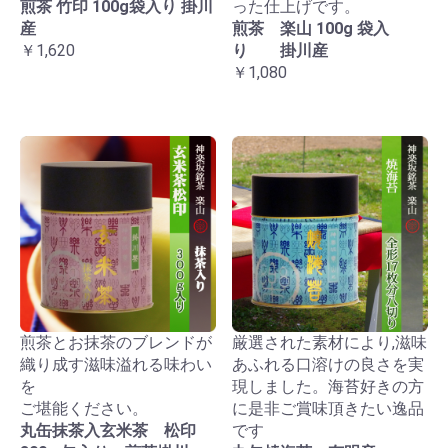
煎茶 竹印 100g袋入り 掛川
った仕上げです。
産
煎茶 楽山 100g 袋入
￥1,620
り 掛川産
￥1,080
煎茶とお抹茶のブレンドが
厳選された素材により,滋味
織り成す滋味溢れる味わい
あふれる口溶けの良さを実
を
現しました。海苔好きの方
ご堪能ください。
に是非ご賞味頂きたい逸品
丸缶抹茶入玄米茶 松印
です